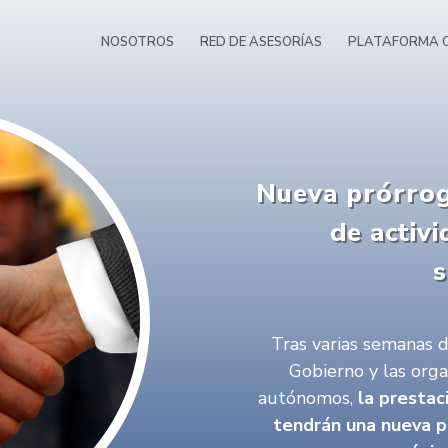
NOSOTROS
RED DE ASESORÍAS
PLATAFORMA O
Nueva prórrog
de activ
s
Tras varias semanas d
Gobierno y las org
autónomos,
la prestac
tendrán una nueva p