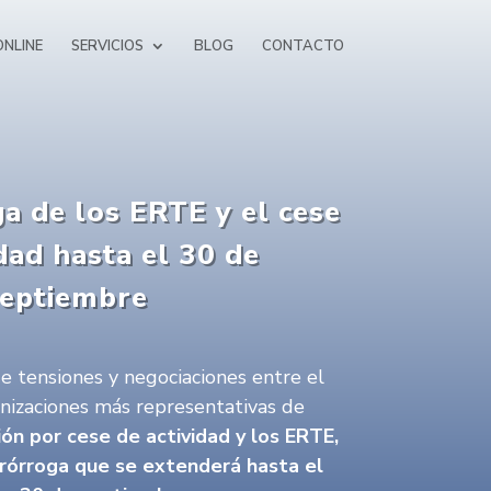
NLINE
SERVICIOS
BLOG
CONTACTO
a de los ERTE y el cese
idad hasta el 30 de
eptiembre
e tensiones y negociaciones entre el
anizaciones más representativas de
ión por cese de actividad y los ERTE,
rórroga que se extenderá hasta el