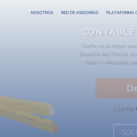
NOSOTROS
RED DE ASESORÍAS
PLATAFORMA O
CONTABL
Confía en la mejor as
Boadilla del Monte, do
todo lo necesario pa
De
Llama
SOL