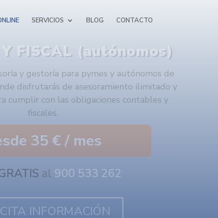
NLINE
SERVICIOS
BLOG
CONTACTO
E Y FISCAL (pymes)
esoría y gestoría para pymes y autónomos de
nde disfrutarás de asesoramiento ilimitado y
ra cumplir con las obligaciones contables y
fiscales.
sde 95 € / mes
GRATIS
al
900 533 262
ICITA INFORMACIÓN