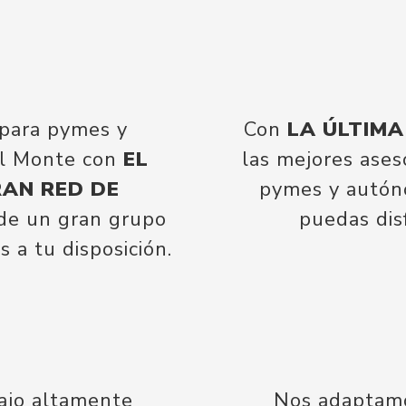
 para pymes y
Con
LA ÚLTIM
el Monte con
EL
las mejores ases
AN RED DE
pymes y autón
 de un gran grupo
puedas dis
 a tu disposición.
ajo altamente
Nos adaptamo